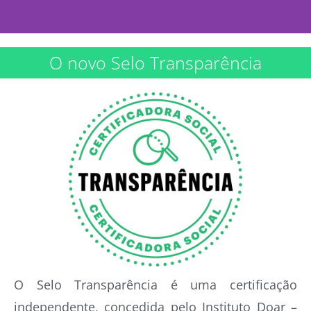
Conheça o Selo
O novo Selo Transparência
Transparência
Saiba porque milhares de
organizações buscam e renovam
a certificação
Saiba Mais
O Selo Transparência é uma certificação
independente, concedida pelo Instituto Doar –